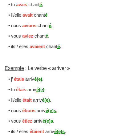
• tu
avais
chant
é
,
• Il/elle
avait
chant
é
,
• nous
avions
chant
é
,
• vous
aviez
chant
é
,
• ils / elles
avaient
chant
é
.
Exemple
: Le verbe « arriver »
• j’
étais
arriv
é(e)
,
• tu
étais
arriv
é(e)
,
• Il/elle
était
arriv
é(e)
,
• nous
étions
arriv
é(e)s
,
• vous
étiez
arriv
é(e)s
,
• ils / elles
étaient
arriv
é(e)s
.