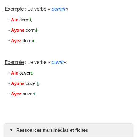
Exemple
: Le verbe «
dormir
«
•
Aie
dorm
i
,
•
Ayons
dorm
i
,
•
Ayez
dorm
i
,
Exemple
: Le verbe «
ouvrir
«
•
Aie
ouver
t
,
•
Ayons
ouver
t
,
•
Ayez
ouver
t
,
Ressources multimédias et fiches