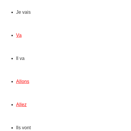
Je vais
Va
Il va
Allons
Allez
Ils vont