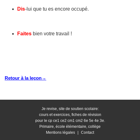
Dis
-lui que tu es encore occupé.
Faites
bien votre travail !
Retour à la leçon→
Je revise, site de soutien scolaire:
cours et exercices, fiches de révision
pour le cp ce1 ce2 cm1 cm2 6e 5e 4e 3e.
Primaire, école élémentaire, collège
Mentions légales
|
Contact