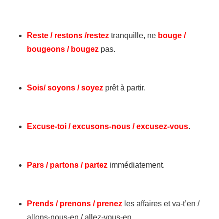
Reste / restons /restez
tranquille, ne
bouge /
bougeons / bougez
pas.
Sois/ soyons / soyez
prêt à partir.
Excuse-toi / excusons-nous / excusez-vous
.
Pars / partons / partez
immédiatement.
Prends / prenons / prenez
les affaires et va-t’en /
allons-nous-en / allez-vous-en.