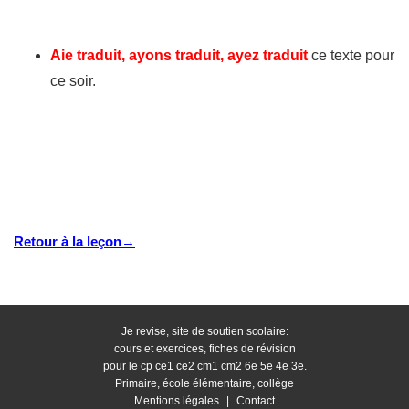
Aie traduit, ayons traduit, ayez traduit
ce texte pour
ce soir.
Retour à la leçon→
Je revise, site de soutien scolaire:
cours et exercices, fiches de révision
pour le cp ce1 ce2 cm1 cm2 6e 5e 4e 3e.
Primaire, école élémentaire, collège
Mentions légales
|
Contact