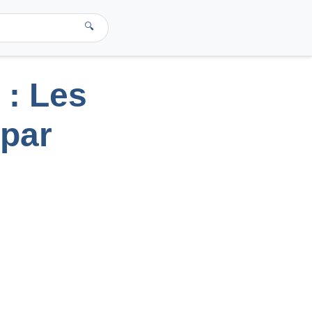
🔍
 : Les
par