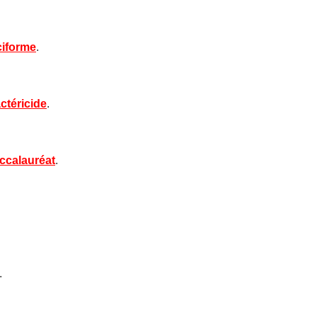
iforme
.
ctéricide
.
ccalauréat
.
.