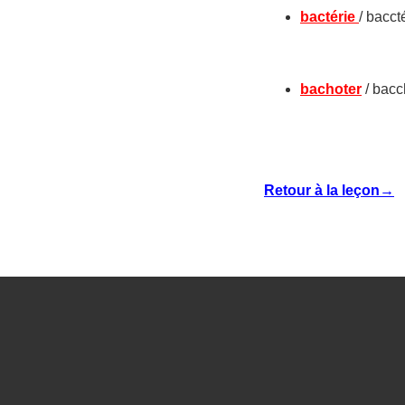
bactérie
/ bacct
bachoter
/ bacc
Retour à la leçon→