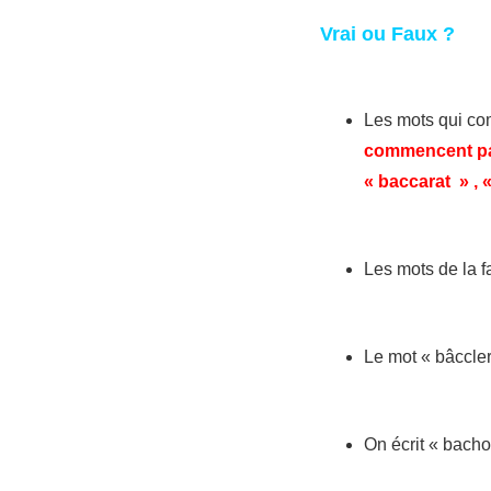
Vrai ou Faux ?
Les mots qui co
commencent par
« baccarat » , 
Les mots de la f
Le mot « bâccler
On écrit « bacho