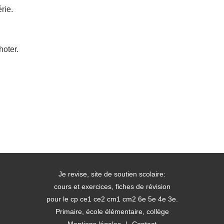
érie.
hoter.
Je revise, site de soutien scolaire:
cours et exercices, fiches de révision
pour le cp ce1 ce2 cm1 cm2 6e 5e 4e 3e.
Primaire, école élémentaire, collège
Mentions légales
|
Contact