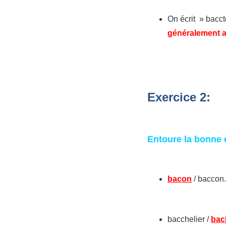
On écrit » bacct
généralement av
Exercice 2:
Entoure la bonne 
bacon
/ baccon.
bacchelier /
bac