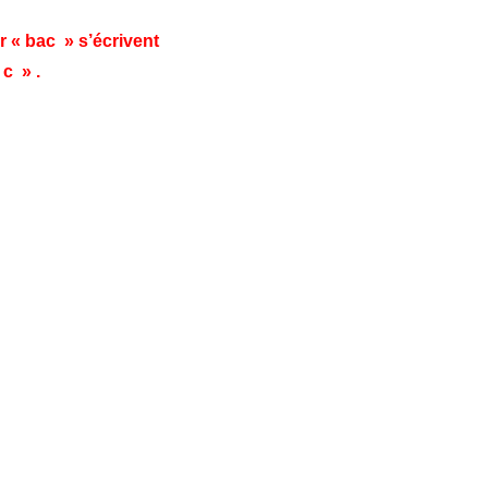
 « bac » s’écrivent
 c » .