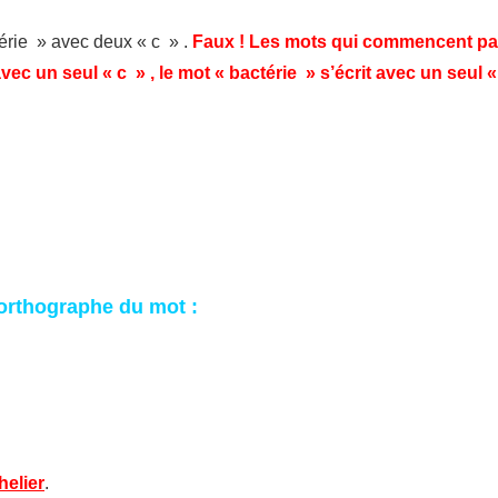
érie » avec deux « c » .
Faux ! Les mots qui commencent par
ec un seul « c » , le mot « bactérie » s’écrit avec un seul «
orthographe du mot :
helier
.