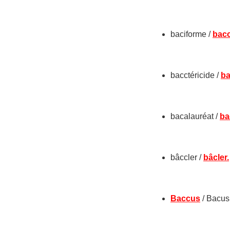
baciforme /
bacc
bacctéricide /
ba
bacalauréat /
ba
bâccler /
bâcler.
Baccus
/ Bacus