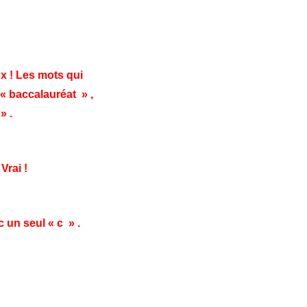
x ! Les mots qui
« baccalauréat » ,
» .
.
Vrai !
c un seul « c » .