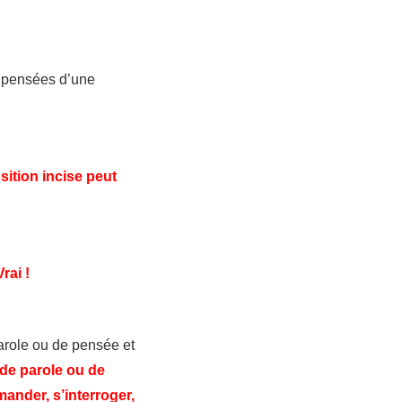
es pensées d’une
ition incise peut
Vrai !
parole ou de pensée et
 de parole ou de
mander, s’interroger,