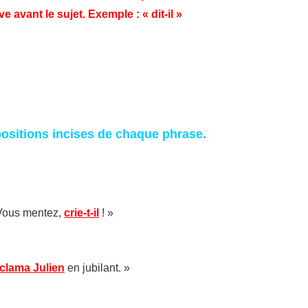
uve avant le sujet. Exemple : « dit-il »
positions incises de chaque phrase.
 Vous mentez,
crie-t-il
! »
clama Julien
en jubilant. »