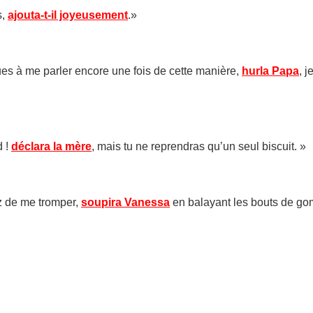
s,
ajouta-t-il joyeusement
.»
ues à me parler encore une fois de cette manière,
hurla Papa
, j
d !
déclara la mère
, mais tu ne reprendras qu’un seul biscuit. »
z de me tromper,
soupira Vanessa
en balayant les bouts de go