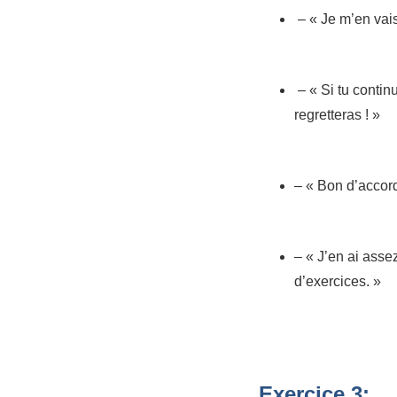
– « Je m’en vai
– « Si tu contin
regretteras ! »
– « Bon d’accor
– « J’en ai asse
d’exercices. »
Exercice 3: