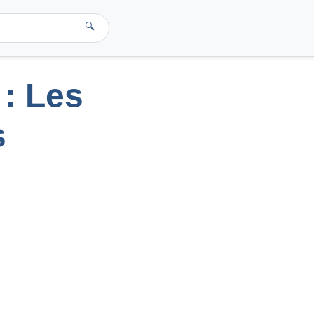
🔍
 : Les
s