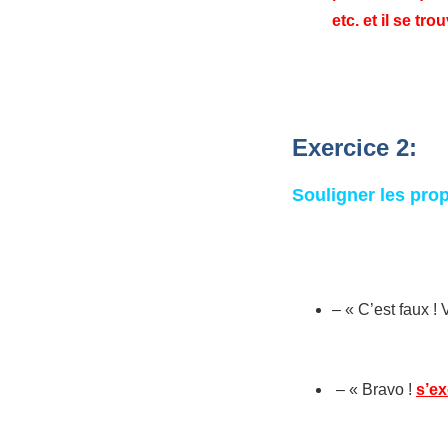
etc. et il se tro
Exercice 2:
Souligner les pro
– « C’est faux !
– « Bravo !
s’ex