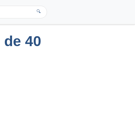
🔍
s de 40