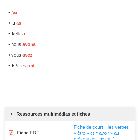
• j’
ai
• tu
as
• il/elle
a
• nous
avons
• vous
avez
• ils/elles
ont
Ressources multimédias et fiches
Fiche de cours : les verbes
Fiche PDF
« être » et « avoir » au
présent de l’indicatif