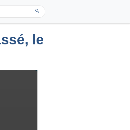
🔍
ssé, le