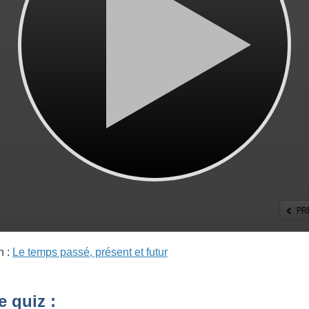
n :
Le temps passé, présent et futur
 quiz :