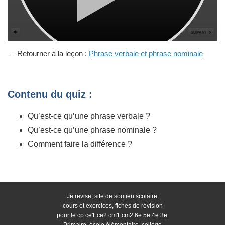
← Retourner à la leçon :
Phrase verbale et phrase nominale
Contenu du quiz :
Qu’est-ce qu’une phrase verbale ?
Qu’est-ce qu’une phrase nominale ?
Comment faire la différence ?
Je revise, site de soutien scolaire:
cours et exercices, fiches de révision
pour le cp ce1 ce2 cm1 cm2 6e 5e 4e 3e.