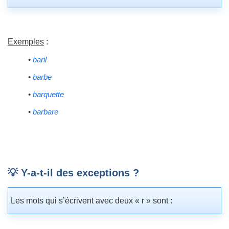
Exemples
:
•
baril
•
barbe
•
barquette
•
barbare
💡 Y-a-t-il des exceptions ?
Les mots qui s’écrivent avec deux « r » sont :