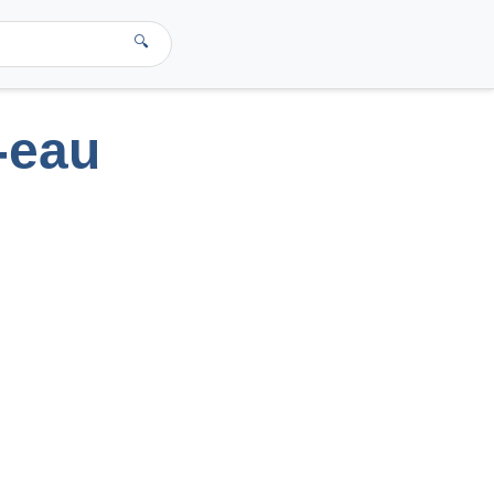
🔍
-eau