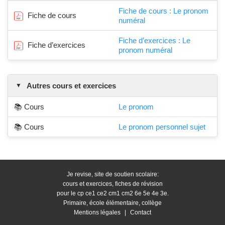
Fiche de cours : Le pronom
Fiche de cours
numéral
Fiche d’exercices : Le
Fiche d’exercices
pronom numéral
Autres cours et exercices
📚 Cours
Le pronom
📚 Cours
Le pronom personnel sujet
Je revise, site de soutien scolaire:
cours et exercices, fiches de révision
pour le cp ce1 ce2 cm1 cm2 6e 5e 4e 3e.
Primaire, école élémentaire, collège
Mentions légales
|
Contact