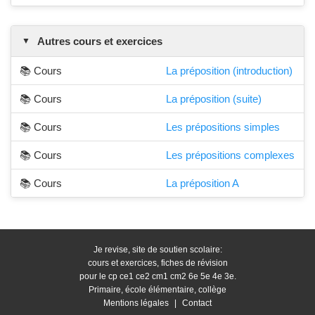
Autres cours et exercices
📚 Cours
La préposition (introduction)
📚 Cours
La préposition (suite)
📚 Cours
Les prépositions simples
📚 Cours
Les prépositions complexes
📚 Cours
La préposition A
Je revise, site de soutien scolaire:
cours et exercices, fiches de révision
pour le cp ce1 ce2 cm1 cm2 6e 5e 4e 3e.
Primaire, école élémentaire, collège
Mentions légales
|
Contact