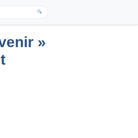
🔍
venir »
t