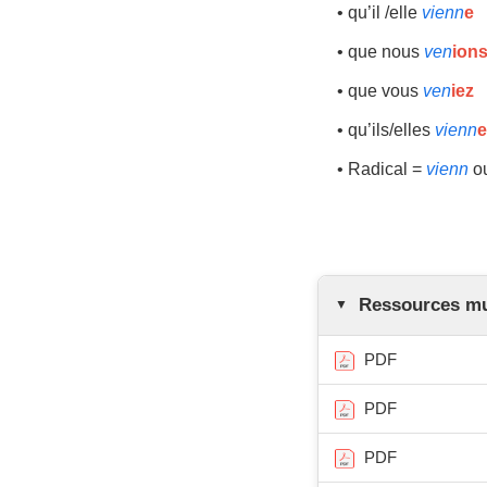
• qu’il /elle
vienn
e
• que nous
ven
ion
• que vous
ven
iez
• qu’ils/elles
vienn
e
• Radical =
vienn
o
Ressources mul
PDF
PDF
PDF