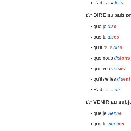
• Radical =
fass
👉 DIRE au subjon
• que je
dis
e
• que tu
dis
es
• qu’il /elle
dis
e
• que nous
dis
ions
• que vous
dis
iez
• qu’ils/elles
dis
ent
• Radical =
dis
👉 VENIR au subjo
• que je
vienn
e
• que tu
vienn
es