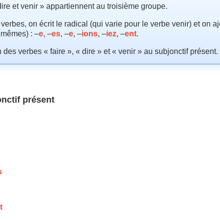
 dire et venir » appartiennent au troisième groupe.
erbes, on écrit le radical (qui varie pour le verbe venir) et on a
s mêmes) : –
e
, –
es
, –
e
, –
ions
, –
iez
, –
ent
.
 des verbes « faire », « dire » et « venir » au subjonctif présent.
nctif présent
s
t