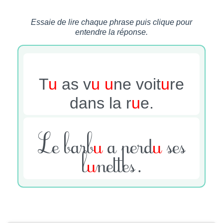
Essaie de lire chaque phrase puis clique pour
entendre la réponse.
T
u
as v
u
u
ne voit
u
re
dans la r
u
e.
Le barb
u
a perd
u
ses
l
u
nettes.