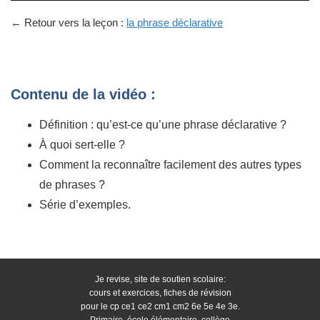
← Retour vers la leçon :
la phrase déclarative
Contenu de la vidéo :
Définition : qu’est-ce qu’une phrase déclarative ?
À quoi sert-elle ?
Comment la reconnaître facilement des autres types
de phrases ?
Série d’exemples.
Je revise, site de soutien scolaire:
cours et exercices, fiches de révision
pour le cp ce1 ce2 cm1 cm2 6e 5e 4e 3e.
Primaire, école élémentaire, collège