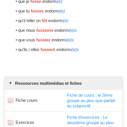
• que je
fusse
endorm
i(e)
• que tu
fusses
endorm
i(e)
• qu’il /elle/ on
fût
endorm
i(e)
• que nous
fussions
endorm
i(e)s
• que vous
fussiez
endorm
i(e)s
• qu’ils / elles
fussent
endorm
i(e)s
Ressources multimédias et fiches
Fiche de cours : le 2ème
Fiche cours
groupe au plus-que-parfait
du subjonctif
Fiche d’exercices : Le
Exercices
deuxième groupe au plus-