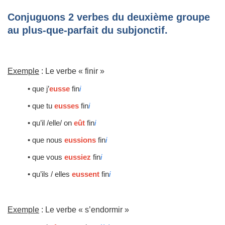
Conjuguons 2 verbes du deuxième groupe
au plus-que-parfait du subjonctif.
Exemple
: Le verbe « finir »
• que j’
eusse
fin
i
• que tu
eusses
fin
i
• qu’il /elle/ on
eût
fin
i
• que nous
eussions
fin
i
• que vous
eussiez
fin
i
• qu’ils / elles
eussent
fin
i
Exemple
: Le verbe « s’endormir »