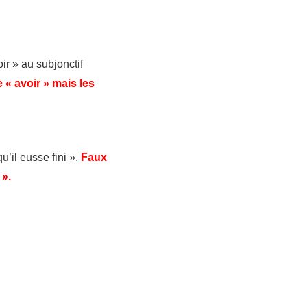
ir » au subjonctif
 « avoir » mais les
u’il eusse fini ».
Faux
 ».