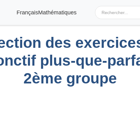
Français
Mathématiques
ection des exercices
nctif plus-que-parf
2ème groupe