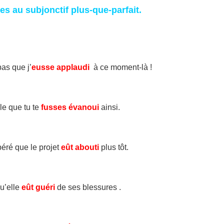
s au subjonctif plus-que-parfait.
pas que j’
eusse applaudi
à ce moment-là !
ble que tu te
fusses évanoui
ainsi.
éré que le projet
eût abouti
plus tôt.
u’elle
eût guéri
de ses blessures .