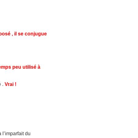
osé , il se conjugue
emps peu utilisé à
é .
Vrai !
 l’imparfait du