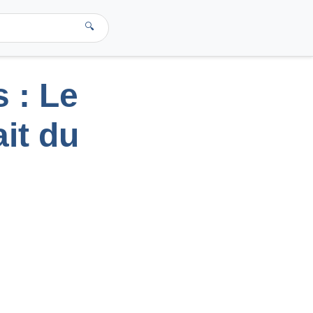
🔍
 : Le
ait du