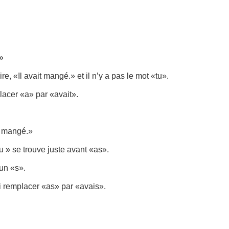
.»
re, «Il avait mangé.» et il n’y a pas le mot «tu».
lacer «a» par «avait».
as mangé.»
tu » se trouve juste avant «as».
un «s».
i remplacer «as» par «avais».