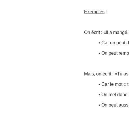
Exemples
:
On écrit : «Il a mangé
• Car on peut di
• On peut remp
Mais, on écrit : «Tu 
• Car le mot « 
• On met donc 
• On peut auss