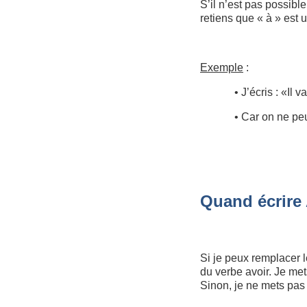
S’il n’est pas possible
retiens que « à » est 
Exemple
:
• J’écris : «Il v
• Car on ne peut
Quand écrire 
Si je peux remplacer l
du verbe avoir. Je met
Sinon, je ne mets pas 