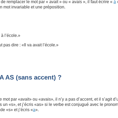
 de remplacer le mot par « avait » ou « avais », il faut écrire «
à
»
un mot invariable et une préposition.
a à l’école.»
 pas dire : «Il va avait l’école.»
A AS (sans accent) ?
e mot par «avait» ou «avais», il n’y a pas d’accent, et il s’agit 
s un «s», et j’écris «as» si le verbe est conjugué avec le prono
de «s» et j’écris «
a
».