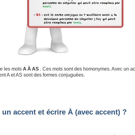
re les mots
A À AS
. Ces mots sont des homonymes. Avec un acc
ent A et AS sont des formes conjuguées.
un accent et écrire À (avec accent) ?