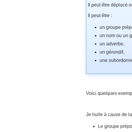
Il peut être déplacé 
Il peut être :
un groupe prépo
un nom ou un g
un adverbe,
un gérondif,
une subordonnée
Voici quelques exem
Je hurle à cause de la
Le groupe prépos