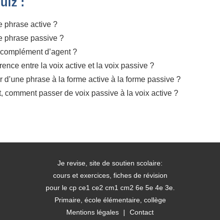
uiz :
e phrase active ?
e phrase passive ?
 complément d’agent ?
érence entre la voix active et la voix passive ?
d’une phrase à la forme active à la forme passive ?
 comment passer de voix passive à la voix active ?
Je revise, site de soutien scolaire:
cours et exercices, fiches de révision
pour le cp ce1 ce2 cm1 cm2 6e 5e 4e 3e.
Primaire, école élémentaire, collège
Mentions légales
|
Contact