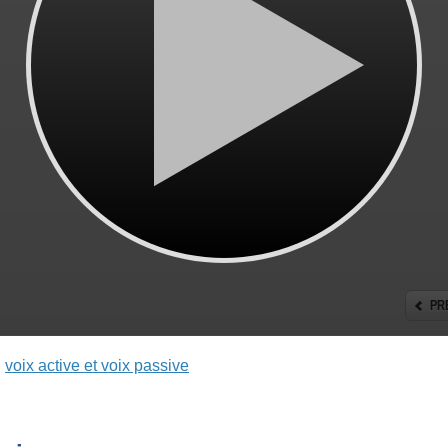
:
voix active et voix passive