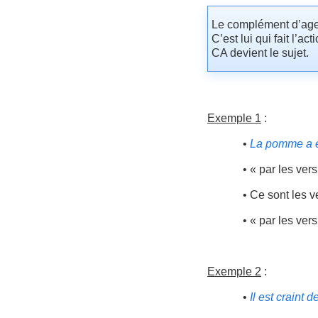
Le complément d’agent
C’est lui qui fait l’a
CA devient le sujet.
Exemple 1
:
•
La pomme a é
• « par les ver
• Ce sont les v
• « par les ver
Exemple 2
:
•
Il est craint d