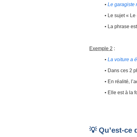
•
Le garagiste 
• Le sujet « Le 
• La phrase est
Exemple 2
:
•
La voiture a é
• Dans ces 2 ph
• En réalité, l’
• Elle est à la
💡 Qu’est-ce