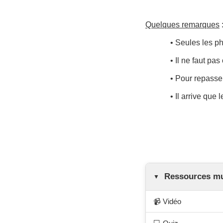
Quelques remarques
• Seules les p
• Il ne faut pa
• Pour repasser
• Il arrive que
Ressources mul
📹 Vidéo