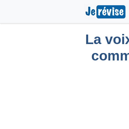
La voix
comme