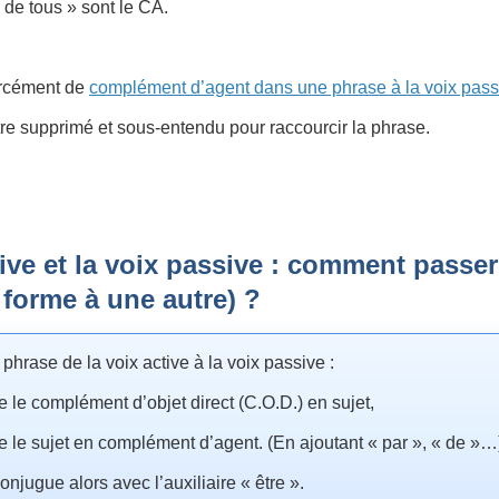
« de tous » sont le CA.
forcément de
complément d’agent dans une phrase à la voix pass
tre supprimé et sous-entendu pour raccourcir la phrase.
tive et la voix passive : comment passer
 forme à une autre) ?
phrase de la voix active à la voix passive :
e le complément d’objet direct (C.O.D.) en sujet,
e le sujet en complément d’agent. (En ajoutant « par », « de »…
onjugue alors avec l’auxiliaire « être ».