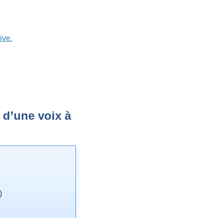
ive.
 d’une voix à
)