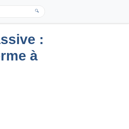
🔍
assive :
orme à