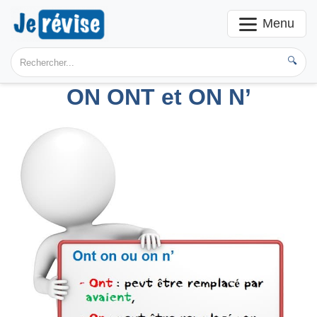
Menu
🔍
ON ONT et ON N’