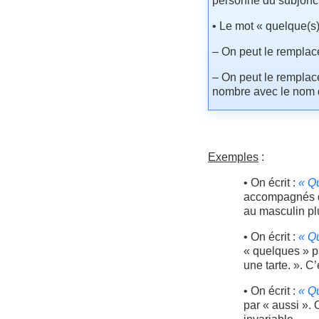
personne du subjoncti
• Le mot « quelque(s)
– On peut le remplacer
– On peut le remplacer
nombre avec le nom 
Exemples
:
• On écrit :
« Qu
accompagnés du 
au masculin plu
• On écrit :
« Qu
« quelques » pa
une tarte. ». C
• On écrit :
« Qu
par « aussi ». 