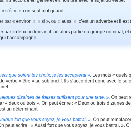
f. Il s’accorde en genre et en nombre avec le sujet du verbe.
 » s’écrit en un seul mot quand :
 par « environ », « si », ou « aussi », c’est un adverbe et il est 
 par « deux ou trois », il fait alors partie du groupe nominal, et 
qui l’accompagne.
els que soient tes choix, je les accepterai ».
Les mots « quels q
verbe « être » au subjonctif. Ils s’accordent donc avec le sujet
riel.
elques dizaines de fraises suffisent pour une tarte. ».
On peut r
r « deux ou trois ». On peut écrire : « Deux ou trois dizaines de 
’est un déterminant.
elque fort que vous soyez, je vous battrai. ».
On peut remplacer
On peut écrire : « Aussi fort que vous soyez, je vous battrai. ». C’