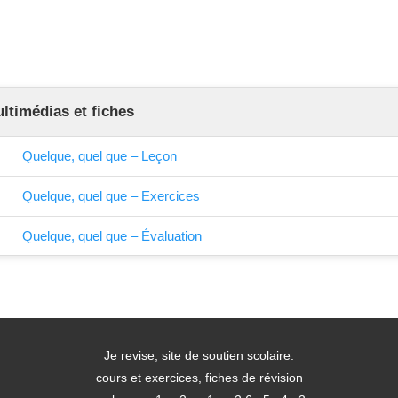
timédias et fiches
Quelque, quel que – Leçon
Quelque, quel que – Exercices
Quelque, quel que – Évaluation
Je revise, site de soutien scolaire:
cours et exercices, fiches de révision