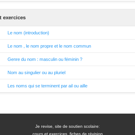
t exercices
Le nom (introduction)
Le nom , le nom propre et le nom commun
Genre du nom : masculin ou féminin ?
Nom au singulier ou au pluriel
Les noms qui se terminent par ail ou aille
Je revise, site de soutien scolaire:
cours et exercices, fiches de révision