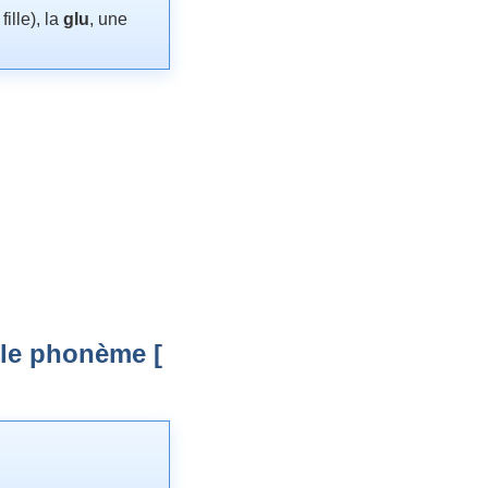
fille), la
glu
, une
 le phonème [