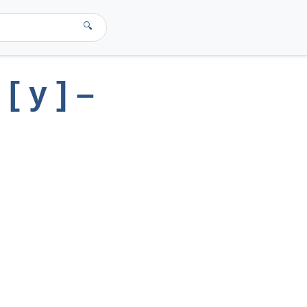
🔍
[ y ] –