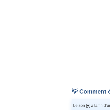
💡 Comment éc
Le son [
y
] à la fin d’