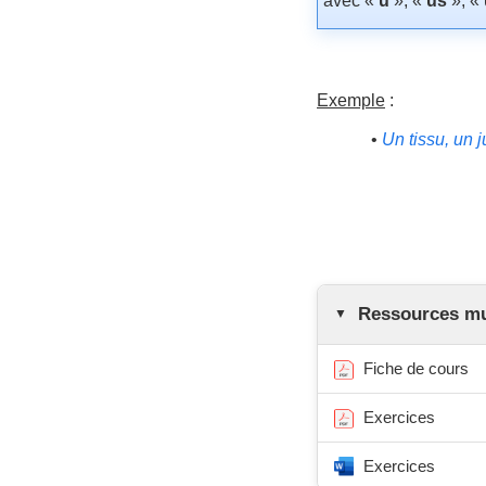
avec «
u
», «
us
», «
Exemple
:
•
Un tissu, un 
Ressources mul
Fiche de cours
Exercices
Exercices