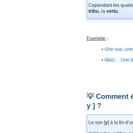
Cependant les quatre
tribu
, la
vertu
.
Exemple
:
•
Une vue, une 
•
Mais… Une bru,
💡 Comment éc
y ] ?
Le son [
y
] à la fin d’